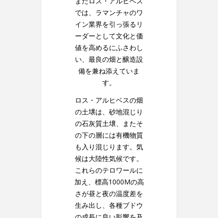
またロス・アルヒベス
では、ラマンチャのワ
イン業界を引っ張るリ
ーダーとして文化と価
値を高めるにふさわし
い、最良の畑と醸造設
備を兼ね添えていま
す。
ロス・アルヒベスの畑
の土壌は、砂地混じり
の石灰質土壌、またそ
の下の層には有機物質
も入り混じります。気
候は大陸性気候です。
これらのテロワールに
加え、標高1000Mの高
さが昼と夜の温度差を
生み出し、各種ブドウ
の成長に良い影響を及