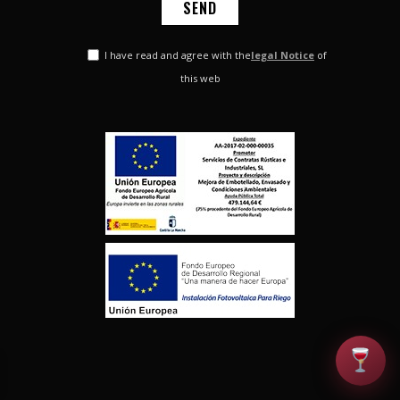
I have read and agree with the
legal Notice
of
this web