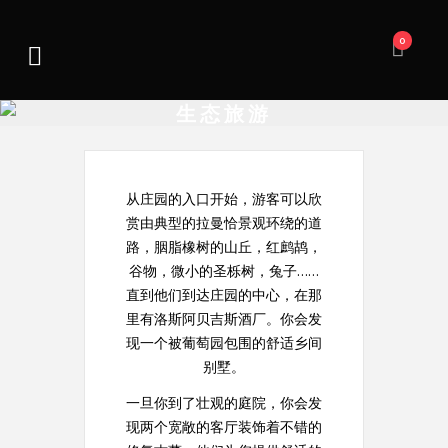
0
生态旅游
从庄园的入口开始，游客可以欣
赏由典型的拉曼恰景观环绕的道
路，胭脂橡树的山丘，红鹧鸪，
谷物，微小的圣栎树，兔子……
直到他们到达庄园的中心，在那
里有洛斯阿贝吉斯酒厂。你会发
现一个被葡萄园包围的舒适乡间
别墅。
一旦你到了壮观的庭院，你会发
现两个宽敞的客厅装饰着不错的