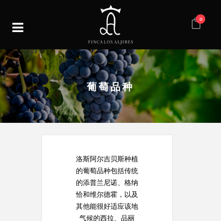
0
葡萄品种
洛斯阿尔吉贝斯种植
的葡萄品种包括传统
的添普兰尼诺、格纳
恰和维尔德霍，以及
其他能很好适应该地
气候的西拉、品丽