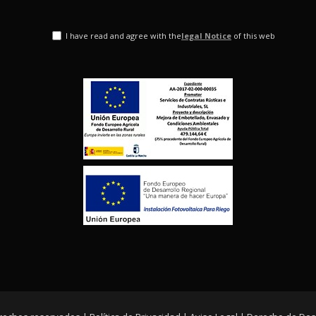
I have read and agree with the
legal Notice
of this web