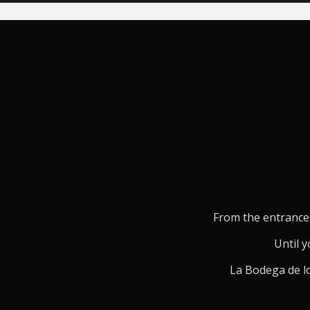
From the entrance 
Until y
La Bodega de lo