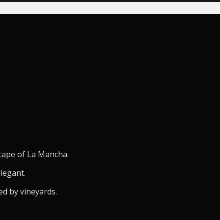
scape of La Mancha.
elegant.
ed by vineyards.