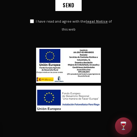
I have read and agree with the
legal Notice
of
this web