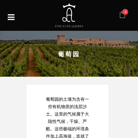
0
葡萄园
葡萄园的土壤为含有一
些有机物质的浅层沙
土。这里的气候属于大
陆性气候，干燥、严
酷。这些极端的环境条
件加上高海拔，造就了