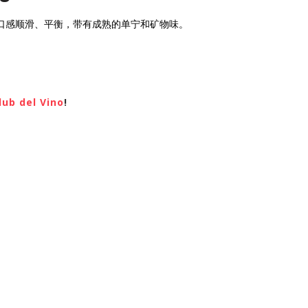
 口感顺滑、平衡，带有成熟的单宁和矿物味。
lub del Vino
!