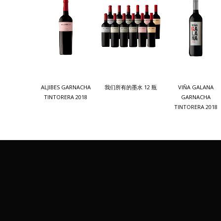
ALJIBES GARNACHA
我们所有的墨水 12 瓶
VIÑA GALANA
TINTORERA 2018
GARNACHA
TINTORERA 2018