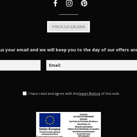
FINCA LA GALANA
us your email and we will keep you to the day of our offers an
I have read and agree with the
legal Notice
of this web