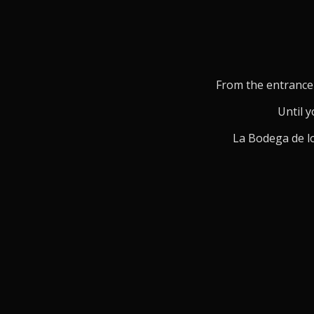
From the entrance 
Until y
La Bodega de lo