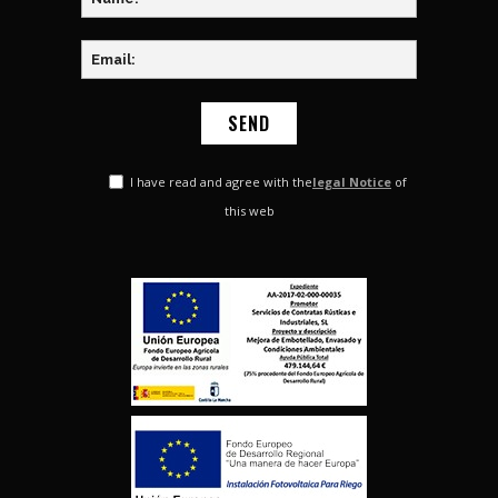
I have read and agree with the
legal Notice
of
this web