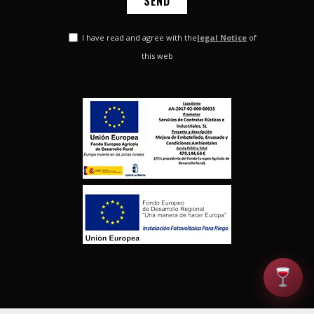
I have read and agree with the
legal Notice
of
this web