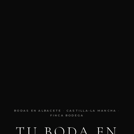
BODAS EN ALBACETE · CASTILLA-LA MANCHA ·
FINCA BODEGA
TU BODA EN