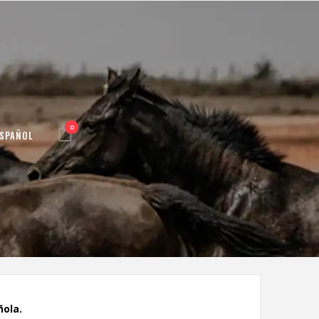
0
ESPAÑOL
ñola.