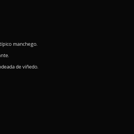
e típico manchego.
ante.
odeada de viñedo.