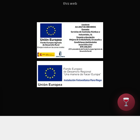
this web
© Finca los Aljibes. Todos los derechos reservados |
Política de
Privacidad
|
Aviso Legal
|
Derecho de Desistimiento
|
Calidad
|