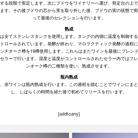
する段階で剪定します。次にブドウをワイナリーへ運び、剪定台の上で
ます。その後ブドウの芯から実を取り外した後、ブドウの実の状態で剪
って最後のセレクションを行います。
熟成
は全てステンレスタンクを使用します。タンクの内側に温度を制御する
トロールされています。発酵が終わり、マロラクティック発酵の過程に
ℓのフレンチオーク樽を18樽使用します。これらはまたワインを最後にブレ
セラーで行います。湿度と温度がコントロールされたセラー内ではフレ
ンオーク樽の二種類を使い、熟成させます。
瓶内熟成
、赤ワインは瓶内熟成を行います。この過程を踏むことでワインにまと
し、しばらくの時間を経た後で初めてリリースを行います。
[addtoany]