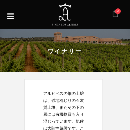
0
ワイナリー
アルヒベスの畑の土壌
は、砂地混じりの石灰
質土壌、またその下の
層には有機物質も入り
混じっています。気候
は大陸性気候です。こ