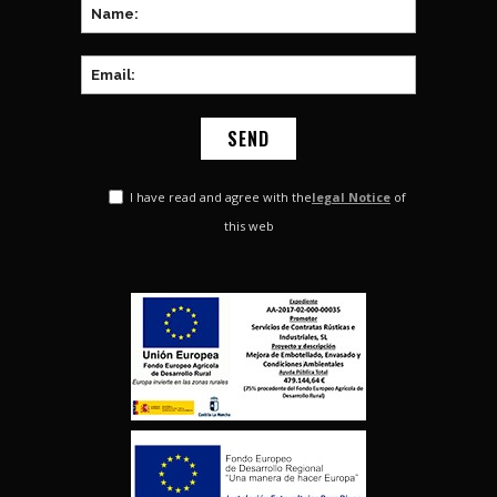
I have read and agree with the
legal Notice
of
this web