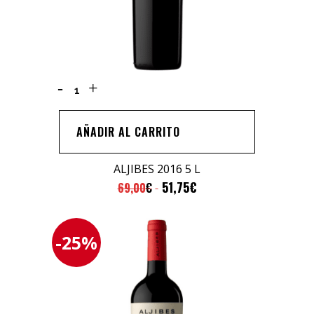
ALJIBES
2016
5
AÑADIR AL CARRITO
L
quantity
ALJIBES 2016 5 L
51,75
€
69,00
€
-25%