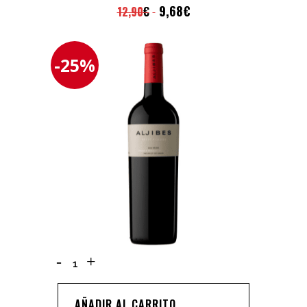
9,68
€
12,90
€
-25%
ALJIBES
PETIT
VERDOT
AÑADIR AL CARRITO