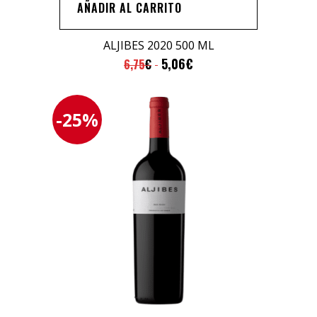
500
AÑADIR AL CARRITO
ML
quantity
ALJIBES 2020 500 ML
5,06
€
6,75
€
-25%