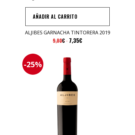
Garnacha
Tintorera
AÑADIR AL CARRITO
2019
quantity
ALJIBES GARNACHA TINTORERA 2019
7,35
€
9,80
€
-25%