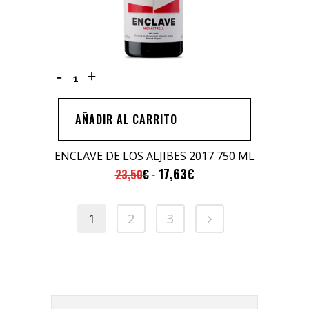
ENCLAVE
DE
LOS
AÑADIR AL CARRITO
ALJIBES
2017
ENCLAVE DE LOS ALJIBES 2017 750 ML
750
17,63
€
23,50
€
ML
quantity
1
2
3