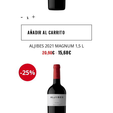
ALJIBES
2021
MAGNUM
AÑADIR AL CARRITO
1,5
L
ALJIBES 2021 MAGNUM 1,5 L
quantity
15,68
€
20,90
€
-25%