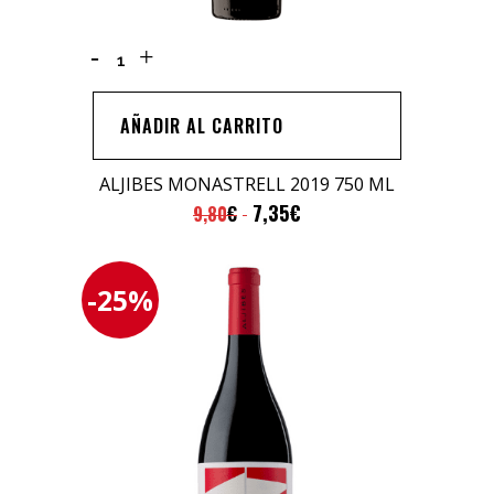
Aljibes
Monastrell
2019
AÑADIR AL CARRITO
750
ML
ALJIBES MONASTRELL 2019 750 ML
quantity
7,35
€
9,80
€
-25%