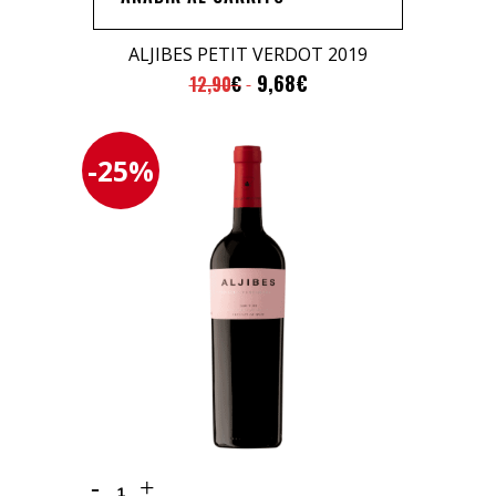
2019
quantity
ALJIBES PETIT VERDOT 2019
9,68
€
12,90
€
-25%
Aljibes