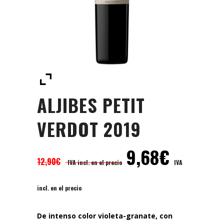
ALJIBES PETIT
VERDOT 2019
9,68
€
12,90
€
IVA incl. en el precio
IVA
incl. en el precio
De intenso color violeta-granate, con