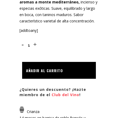
aromas a monte mediterráneo,
incienso y
especias exóticas. Suave, equilibrado y largo
en boca, con taninos maduros. Sabor
característico varietal de alta concentración.
[addtoany]
ALJIBES
PETIT
VERDOT
AÑADIR AL CARRITO
2019
quantity
¿Quieres un descuento? ¡Hazte
miembro de el
Club del Vino
!
Crianza
14 meses en barrica de roble francés y