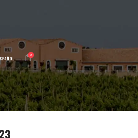
0
ESPAÑOL
23