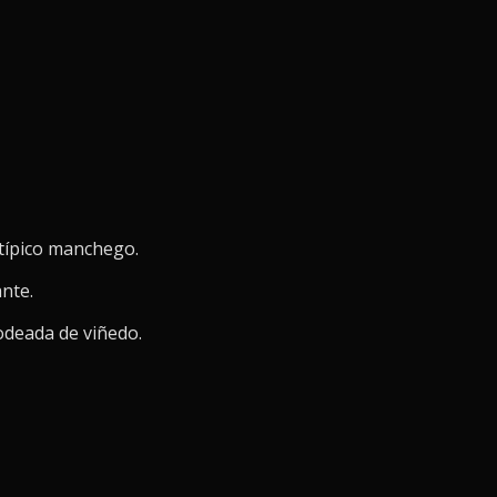
e típico manchego.
ante.
odeada de viñedo.