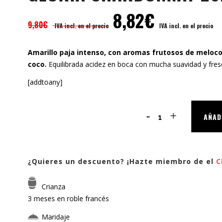
8,82
€
9,80
€
IVA incl. en el precio
IVA incl. en el precio
Amarillo paja intenso, con aromas frutosos de meloco
coco.
Equilibrada acidez en boca con mucha suavidad y fresc
[addtoany]
GLORIA
AÑAD
CHARDONNAY
2023
¿Quieres un descuento? ¡Hazte miembro de el
C
quantity
Crianza
3 meses en roble francés
Maridaje