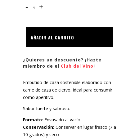
Salchichón
de
Ciervo
AÑADIR AL CARRITO
quantity
¿Quieres un descuento? ¡Hazte
miembro de el
Club del Vino
!
Embutido de caza sostenible elaborado con
carne de caza de ciervo, ideal para consumir
como aperitivo.
Sabor fuerte y sabroso.
Formato:
Envasado al vacío
Conservación:
Conservar en lugar fresco (7 a
10 grados) y seco