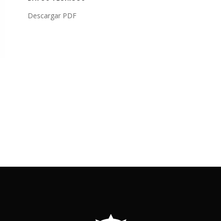
EXTRA
Descargar PDF
LOS
ALJIBES
LATA
CAPACIDAD
1L
quantity