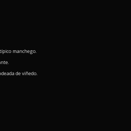
e típico manchego.
ante.
odeada de viñedo.