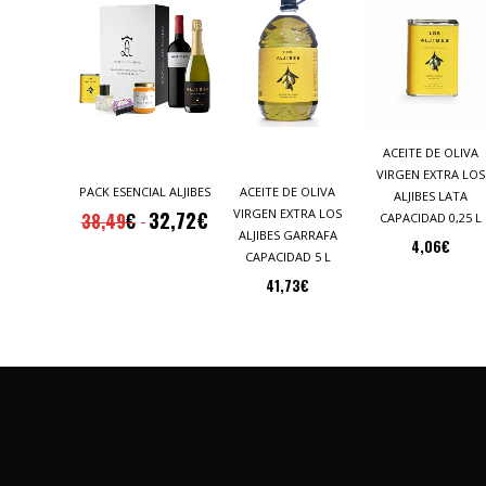
ACEITE DE OLIVA
VIRGEN EXTRA LOS
PACK ESENCIAL ALJIBES
ACEITE DE OLIVA
ALJIBES LATA
VIRGEN EXTRA LOS
32,72
€
38,49
€
CAPACIDAD 0,25 L
ALJIBES GARRAFA
4,06
€
CAPACIDAD 5 L
41,73
€