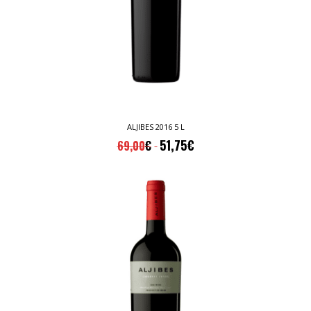
ALJIBES 2016 5 L
51,75
€
69,00
€