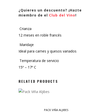
-
¿Quieres un descuento? ¡Hazte
Red
miembro de el
Club del Vino
!
Wine
Crianza
quantity
12 meses en roble francés
Maridaje
Ideal para carnes y quesos variados
Temperatura de servicio
15º – 17º C
RELATED PRODUCTS
PACK VIÑA ALJIBES