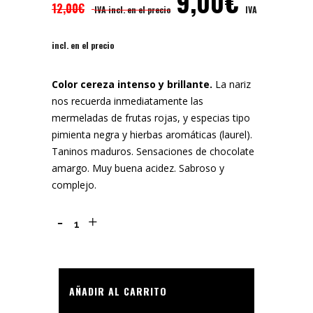
9,00
€
12,00
€
IVA incl. en el precio
IVA
incl. en el precio
Color cereza intenso y brillante.
La nariz
nos recuerda inmediatamente las
mermeladas de frutas rojas, y especias tipo
pimienta negra y hierbas aromáticas (laurel).
Taninos maduros. Sensaciones de chocolate
amargo. Muy buena acidez. Sabroso y
complejo.
Marqués
de
Tejares
AÑADIR AL CARRITO
2019