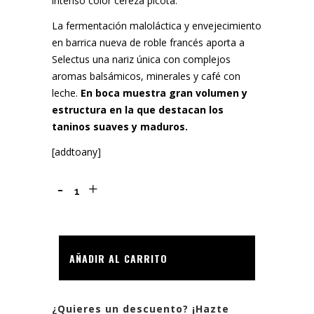
intenso color cereza picota.
La fermentación maloláctica y envejecimiento
en barrica nueva de roble francés aporta a
Selectus una nariz única con complejos
aromas balsámicos, minerales y café con
leche.
En boca muestra gran volumen y
estructura en la que destacan los
taninos suaves y maduros.
[addtoany]
SELECTUS
2016
MAGNUM
AÑADIR AL CARRITO
1,5
L
¿Quieres un descuento? ¡Hazte